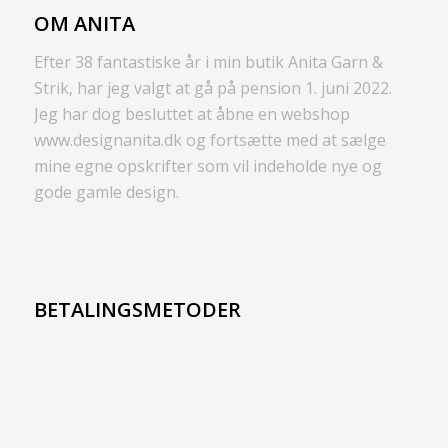
OM ANITA
Efter 38 fantastiske år i min butik Anita Garn &
Strik, har jeg valgt at gå på pension 1. juni 2022.
Jeg har dog besluttet at åbne en webshop
www.designanita.dk og fortsætte med at sælge
mine egne opskrifter som vil indeholde nye og
gode gamle design.
BETALINGSMETODER