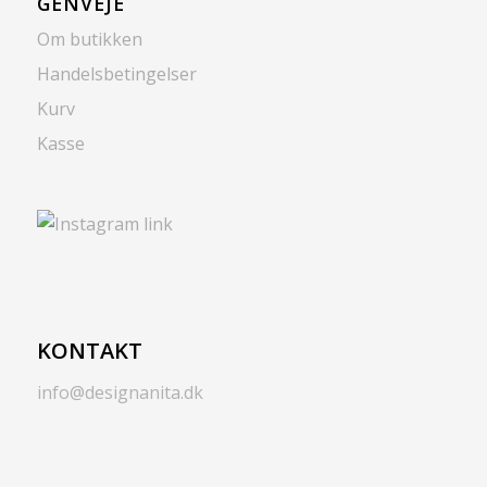
GENVEJE
Om butikken
Handelsbetingelser
Kurv
Kasse
KONTAKT
info@designanita.dk