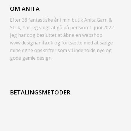
OM ANITA
Efter 38 fantastiske år i min butik Anita Garn &
Strik, har jeg valgt at gå på pension 1. juni 2022.
Jeg har dog besluttet at åbne en webshop
www.designanita.dk og fortsætte med at sælge
mine egne opskrifter som vil indeholde nye og
gode gamle design.
BETALINGSMETODER