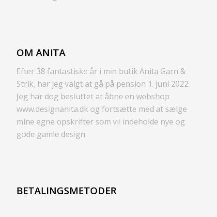
OM ANITA
Efter 38 fantastiske år i min butik Anita Garn &
Strik, har jeg valgt at gå på pension 1. juni 2022.
Jeg har dog besluttet at åbne en webshop
www.designanita.dk og fortsætte med at sælge
mine egne opskrifter som vil indeholde nye og
gode gamle design.
BETALINGSMETODER