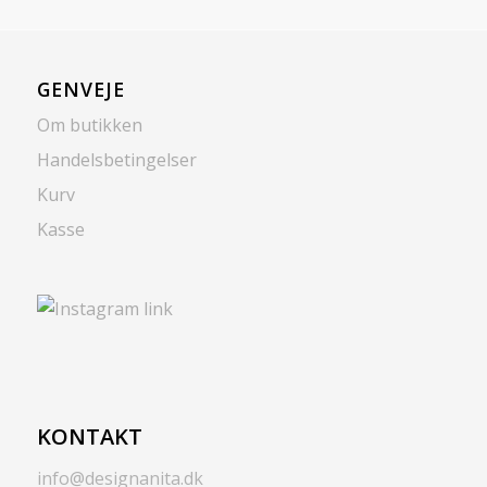
GENVEJE
Om butikken
Handelsbetingelser
Kurv
Kasse
KONTAKT
info@designanita.dk