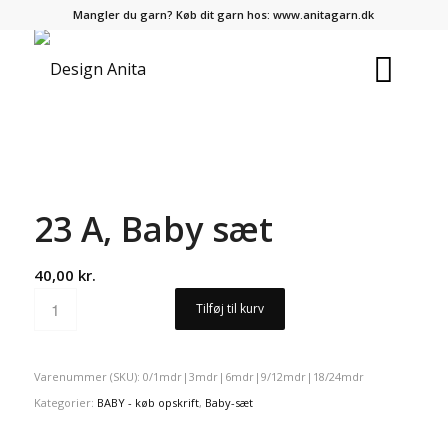
Mangler du garn? Køb dit garn hos:
www.anitagarn.dk
23 A, Baby sæt
40,00
kr.
Tilføj til kurv
Varenummer (SKU):
0/1mdr|3mdr|6mdr|9/12mdr|18/24mdr
Kategorier:
BABY - køb opskrift
,
Baby-sæt