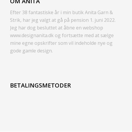
OM ANITA
Efter 38 fantastiske år i min butik Anita Garn &
Strik, har jeg valgt at gå på pension 1. juni 2022.
Jeg har dog besluttet at åbne en webshop
www.designanita.dk og fortsætte med at sælge
mine egne opskrifter som vil indeholde nye og
gode gamle design.
BETALINGSMETODER