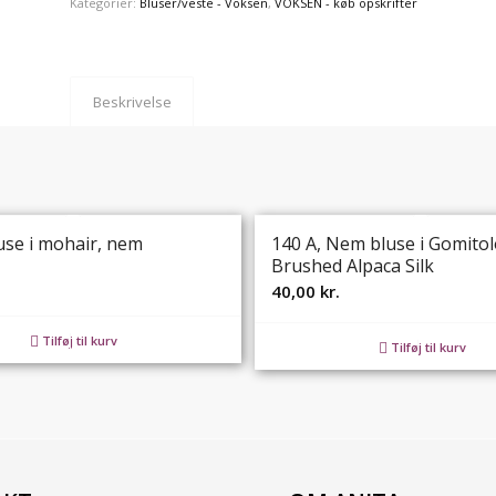
Kategorier:
Bluser/veste - Voksen
,
VOKSEN - køb opskrifter
Beskrivelse
use i mohair, nem
140 A, Nem bluse i Gomitol
Brushed Alpaca Silk
40,00
kr.
Tilføj til kurv
Tilføj til kurv