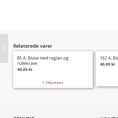
Relaterede varer
277 A, Bluse med V-
hals
85 A, Bluse med raglan og
162 A, Bl
rullekrave
40,00
kr.
40,00
kr.
Tilføj til kurv