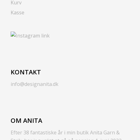
Kurv
Kasse
KONTAKT
info@designanita.dk
OM ANITA
Efter 38 fantastiske år i min butik Anita Garn &