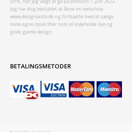
Strik, har jeg valgt at gå på pension 1. juni 2022.
Jeg har dog besluttet at åbne en webshop
www.designanita.dk og fortsætte med at sælge
mine egne opskrifter som vil indeholde nye og
gode gamle design.
BETALINGSMETODER
© Copyright - Design Anita