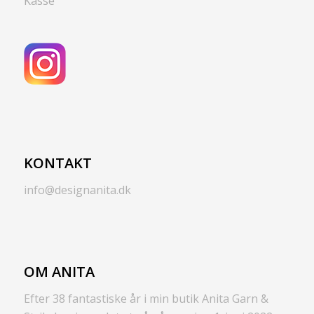
Kasse
KONTAKT
info@designanita.dk
OM ANITA
Efter 38 fantastiske år i min butik Anita Garn &