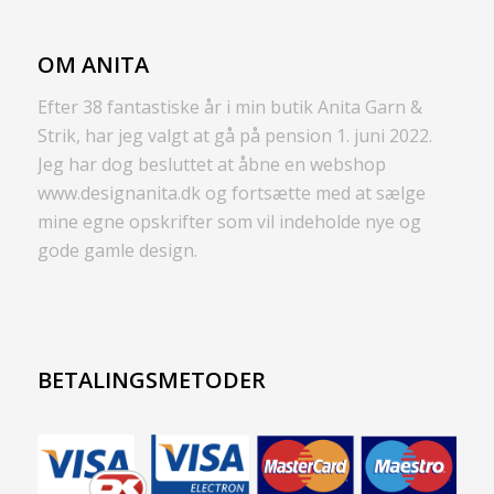
OM ANITA
Efter 38 fantastiske år i min butik Anita Garn &
Strik, har jeg valgt at gå på pension 1. juni 2022.
Jeg har dog besluttet at åbne en webshop
www.designanita.dk og fortsætte med at sælge
mine egne opskrifter som vil indeholde nye og
gode gamle design.
BETALINGSMETODER